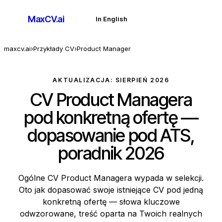
MaxCV
.ai
In English
Zacznij za darmo
maxcv.ai
›
Przykłady CV
›
Product Manager
AKTUALIZACJA: SIERPIEŃ 2026
CV Product Managera
pod konkretną ofertę —
dopasowanie pod ATS,
poradnik 2026
Ogólne CV Product Managera wypada w selekcji.
Oto jak dopasować swoje istniejące CV pod jedną
konkretną ofertę — słowa kluczowe
odwzorowane, treść oparta na Twoich realnych