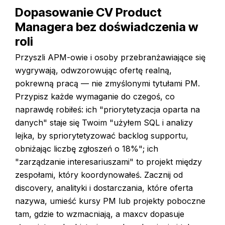
Dopasowanie CV Product
Managera bez doświadczenia w
roli
Przyszli APM-owie i osoby przebranżawiające się
wygrywają, odwzorowując ofertę realną,
pokrewną pracą — nie zmyślonymi tytułami PM.
Przypisz każde wymaganie do czegoś, co
naprawdę robiłeś: ich "priorytetyzacja oparta na
danych" staje się Twoim "użyłem SQL i analizy
lejka, by spriorytetyzować backlog supportu,
obniżając liczbę zgłoszeń o 18%"; ich
"zarządzanie interesariuszami" to projekt między
zespołami, który koordynowałeś. Zacznij od
discovery, analityki i dostarczania, które oferta
nazywa, umieść kursy PM lub projekty poboczne
tam, gdzie to wzmacniają, a maxcv dopasuje