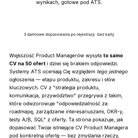
wynikach, gotowe pod ATS.
Dopasuj moje CV — za darmo
3 darmowe dopasowania po rejestracji · bez karty
Większość Product Managerów wysyła
to samo
CV na 50 ofert
i dziwi się brakiem odpowiedzi.
Systemy ATS oceniają Cię względem
tego jednego
ogłoszenia — etapu produktu, zakresu i słów
kluczowych. CV z "strategia produktu,
komunikacja, przywództwo" przegrywa z takim,
które odwzorowuje "odpowiedzialność za
roadmapę, zarządzanie interesariuszami, OKR-y,
testy A/B, SQL" z oferty. Ta strona pokazuje, jak
dopasować Twoje istniejące CV Product Managera
pod konkretną ofertę — bez zmyślania rzeczy,