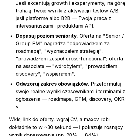
Jeśli akcentują growth i eksperymenty, na górę
trafiają Twoje wyniki z aktywacji i testów A/B;
jeśli platformę albo B2B — Twoja praca z
interesariuszami i produktami API.
Dopasuj poziom seniority.
Oferta na "Senior /
Group PM" nagradza "odpowiadałem za
roadmapę", "wyznaczałem strategię",
"prowadziłem zespół cross-functional"; oferta
na associate — "wdrożyłem", "prowadziłem
discovery", "wspierałem".
Odwzoruj zakres obowiązków.
Przeformułuj
swoje realne wyniki czasownikami i terminami z
ogłoszenia — roadmapa, GTM, discovery, OKR-
y.
Wklej link do oferty, wgraj CV, a maxcv robi
dokładnie to w ~30 sekund — i pokazuje rosnący
wynik dopasowania (np. 28% → 84%).